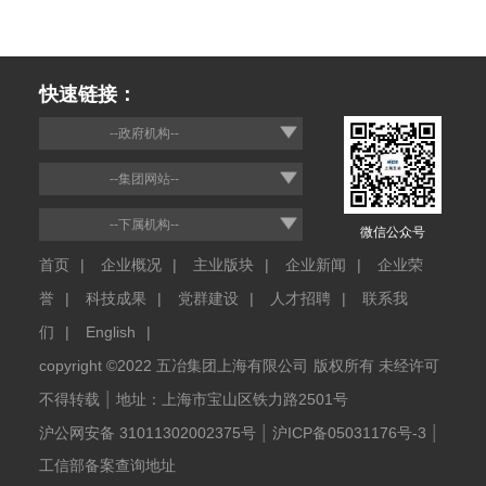
快速链接：
--政府机构--
--集团网站--
--下属机构--
微信公众号
首页
|
企业概况
|
主业版块
|
企业新闻
|
企业荣
誉
|
科技成果
|
党群建设
|
人才招聘
|
联系我
们
|
English
|
copyright ©2022 五冶集团上海有限公司
版权所有 未经许可
|
不得转载
地址：上海市宝山区铁力路2501号
|
|
沪公网安备 31011302002375号
沪ICP备05031176号-3
工信部备案查询地址