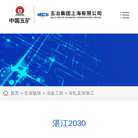
首页
>
主业版块
>
冶金工程
>
冷轧及深加工
湛江2030