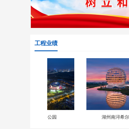
工程业绩
成都露天音乐公园
湖州南浔希