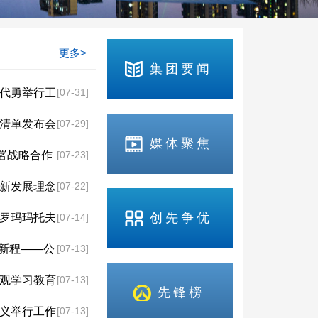
更多>
集团要闻
代勇举行工
[07-31]
清单发布会
[07-29]
媒体聚焦
签署战略合作
[07-23]
新发展理念
[07-22]
创先争优
罗玛玛托夫
[07-14]
启新程——公
[07-13]
观学习教育
[07-13]
先锋榜
署战略合作协议
公司召开树立和践行
义举行工作
[07-13]