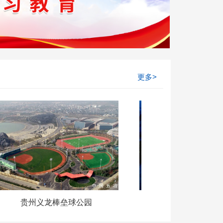
更多>
贵州义龙棒垒球公园
特多西班牙港国