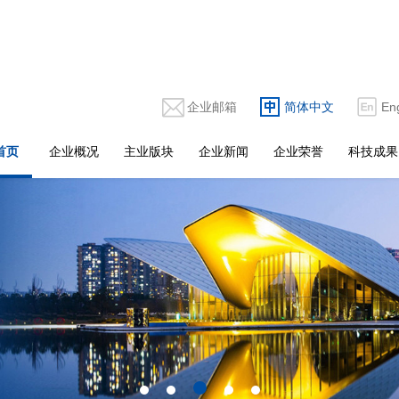
企业邮箱
简体中文
En
首页
企业概况
主业版块
企业新闻
企业荣誉
科技成果